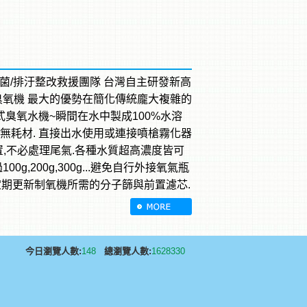
殺菌/排汙整改救援團隊 台灣自主研發新高
臭氧機 最大的優勢在簡化傳統龐大複雜的
解式臭氧水機~瞬間在水中製成100%水溶
.無耗材. 直接出水使用或連接噴槍霧化器
裝置,不必處理尾氣.各種水質超高濃度皆可
g,200g,300g...避免自行外接氧氣瓶
定期更新制氧機所需的分子篩與前置濾芯.
今日瀏覽人數:
148
總瀏覽人數:
1628330