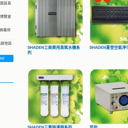
全面延長
新博覽會
病毒併
高屏地區
SHADEN工商業用臭氧水機系
SHADEN夏登空氣淨
列
SHADEN三重過濾器系列
其他