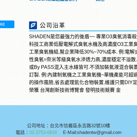
公司沿革
SHADEN是您最強力的後盾~~ 專業O3臭氧消毒
科技工商業低壓電解式臭氧水機及高濃度O3工業
工業臭氧機組,幫企業降低30%~70%成本. 例:電
性臭氧=奈米等級臭氧水滲透力高,濃度穩定不溢散
或By PASS混入主水線皆可.不須加裝氣液混合
訂製. 例:內建制氧機之工業臭氧機~單機產能可超過100
的操作風險,省去處理氮化合物裝置.維護只需DIY
榮獲 台灣創新技術博覽會 發明技術競賽 金
公司地址：台北市信義區永吉路32號10樓
電話：
02-2753-0616
E-Mail:shadentw@gmail.com