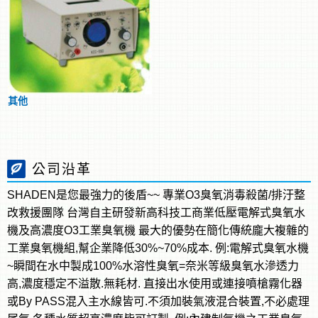
其他
公司沿革
SHADEN是您最強力的後盾~~ 專業O3臭氧消毒殺菌/排汙整
改救援團隊 台灣自主研發新高科技工商業低壓電解式臭氧水
機及高濃度O3工業臭氧機 最大的優勢在簡化傳統龐大複雜的
工業臭氧機組,幫企業降低30%~70%成本. 例:電解式臭氧水機
~瞬間在水中製成100%水溶性臭氧=奈米等級臭氧水滲透力
高,濃度穩定不溢散.無耗材. 直接出水使用或連接噴槍霧化器
或By PASS混入主水線皆可.不須加裝氣液混合裝置,不必處理