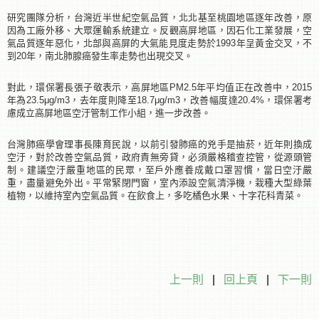
研究團隊分析，台灣近半世紀空氣品質，北北基至桃園地區逐年改善，原
因為工廠外移、大眾運輸系統建立。反觀高屏地區，因石化工業發展，空
氣品質逐年惡化，北部與高屏的大氣能見度走勢於1993年呈黃金交叉，不
到20年，南北肺腺癌發生率走勢也出現交叉。
對此，環保署長張子敬表示，高屏地區PM2.5年平均值正在改善中，2015
年為23.5μg/m3，去年度則降至18.7μg/m3，改善幅度達20.4%，環保署考
慮成立高屏地區空汙管制工作小組，進一步改善。
台灣肺癌學會理事長陳育民說，以前引發肺癌的兇手是抽菸，近年則換成
空汙，對於改善空氣品質，政府責無旁貸，必須嚴格稽查控管，從源頭管
制。建議空汙嚴重地區的民眾，至戶外應養成戴口罩習慣，當日空汙嚴
重，盡量避免外出。平常緊閉門窗，室內添設空氣清淨機，栽種大型綠葉
植物，以維持室內空氣品質。在飲食上，多吃橘色水果、十字花科青菜。
上一則
|
回上頁
|
下一則