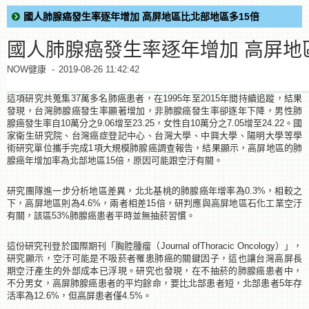
國人肺腺癌發生率逐年增加 高屏地區比北部地區多15倍
國人肺腺癌發生率逐年增加 高屏地
NOW健康
-
2019-08-26 11:42:42
這項研究共蒐集37萬多名肺癌患者，在1995年至2015年間持續追蹤，結果
發現，台灣肺腺癌發生率顯著增加，非肺腺癌發生率卻逐年下降，男性肺
腺癌發生率自10萬分之9.06增至23.25，女性自10萬分之7.05增至24.22。
國
家衛生研究院、台灣癌症登記中心、台灣大學、中興大學、陽明大學等學
術研究單位攜手完成1項大規模肺腺癌調查報告，結果顯示，高屏地區的肺
腺癌年增加率為北部地區15倍，原因可能跟空汙有關。
研究團隊進一步分析地區差異，北北基桃的肺腺癌年增率為0.3%，相較之
下，高屏地區則為4.6%，兩者相差15倍，研判應與高屏地區石化工業空汙
有關，該區53%肺腺癌患者平時並無抽菸習慣。
這份研究刊登於國際期刊「胸腔腫瘤（Journal ofThoracic Oncology）」，
研究顯示，空汙可能是不吸菸者罹患肺癌的關鍵因子，這也讓台灣高屏長
期空汙產生的外部成本已浮現。研究也發現，在不抽菸的肺腺癌患者中，
不分男女，高屏肺腺癌患者的平均餘命，要比北部患者短，北部患者5年存
活率為12.6%，但高屏患者僅4.5%。